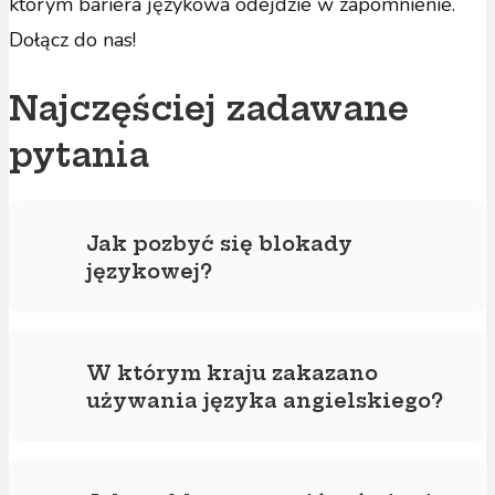
którym bariera językowa odejdzie w zapomnienie.
Dołącz do nas!
Najczęściej zadawane
pytania
Jak pozbyć się blokady
językowej?
Pozbycie się blokady to proces, który wymaga
zmiany nastawienia psychicznego oraz
W którym kraju zakazano
regularnej praktyki. Najpierw spróbuj zrozumieć,
używania języka angielskiego?
że strach przed błędem jest Twoim jedynym
prawdziwym ograniczeniem. Zacznij od
Choć w dobie globalizacji trudno o całkowity
mówienia do siebie w domu, opisując proste