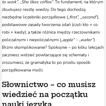
to work”
, „
She likes coffee”
. To fundament, na którym
zbudujesz resztę wiedzy. Do tego dochodzą
niezbędne liczebniki porządkowe („
first”, „second”
),
podstawowe zasady tworzenia zdań (czyli kto + co
robi + kiedy), a także różnica między rzeczownikami
policzalnymi i niepoliczalnymi („
apple” – „water”
).
Brzmi skomplikowanie? Spokojnie – po kilku lekcjach
zaczniesz widzieć powtarzające się schematy i
zrozumiesz, że gramatyka to po prostu sposób
porządkowania myśli.
Słownictwo – co musisz
wiedzieć na początku
nauki języka