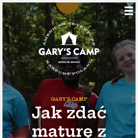
GARY'S CAMP
Jak zdać
maturę z