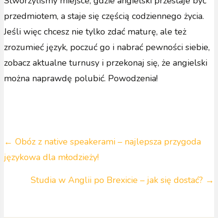
Stworzyliśmy miejsce, gdzie angielski przestaje być
przedmiotem, a staje się częścią codziennego życia.
Jeśli więc chcesz nie tylko zdać maturę, ale też
zrozumieć język, poczuć go i nabrać pewności siebie,
zobacz aktualne turnusy i przekonaj się, że angielski
można naprawdę polubić. Powodzenia!
Posts
← Obóz z native speakerami – najlepsza przygoda
językowa dla młodzieży!
navigation
Studia w Anglii po Brexicie – jak się dostać? →